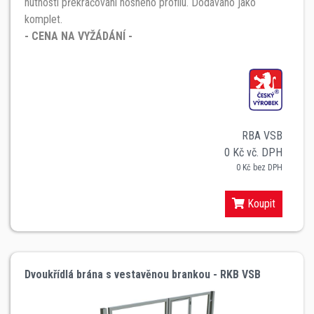
nutností překračování nosného profilu. Dodáváno jako
komplet.
- CENA NA VYŽÁDÁNÍ -
RBA VSB
0 Kč vč. DPH
0 Kč bez DPH
Koupit
Dvoukřídlá brána s vestavěnou brankou - RKB VSB