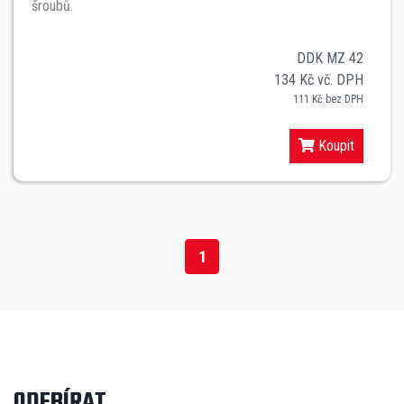
šroubů.
DDK MZ 42
134 Kč vč. DPH
111 Kč bez DPH
Koupit
1
ODEBÍRAT