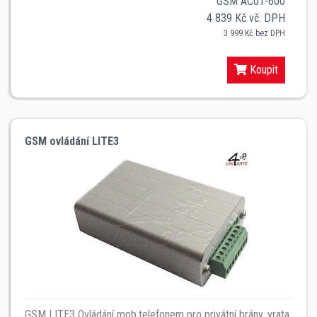
GSM AC01-600
4 839 Kč vč. DPH
3 999 Kč bez DPH
Koupit
GSM ovládání LITE3
GSM LITE3 Ovládání mob.telefonem pro privátní brány, vrata.