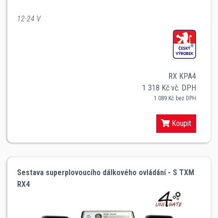
12-24 V
RX KPA4
1 318 Kč vč. DPH
1 089 Kč bez DPH
Koupit
Sestava superplovoucího dálkového ovládání - S TXM
RX4