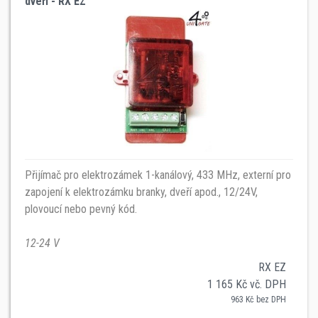
dveří - RX EZ
Přijímač pro elektrozámek 1-kanálový, 433 MHz, externí pro
zapojení k elektrozámku branky, dveří apod., 12/24V,
plovoucí nebo pevný kód.
12-24 V
RX EZ
1 165 Kč vč. DPH
963 Kč bez DPH