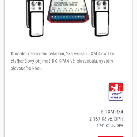
Komplet dálkového ovládání, 2ks vysílač TXM 4k a 1ks
čtyřkanálový přijímač RX KPA4 vč. plast.obalu, systém
plovoucího kódu.
S TXM RX4
2 167 Kč vč. DPH
1 791 Kč bez DPH