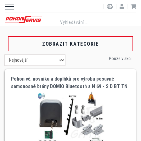
hřebenů a kování
ZOBRAZIT KATEGORIE
Pouze v akci
Pohon vč. nosníku a doplňků pro výrobu posuvné
samonosné brány DOMIO Bluetooth a N 69 - S D BT TN