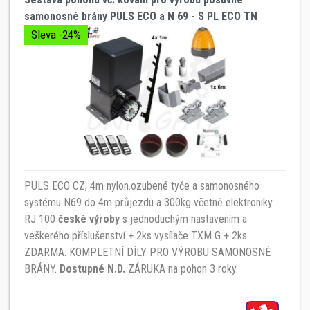
samonosné brány PULS ECO a N 69 - S PL ECO TN
Sleva -24%
PULS ECO CZ, 4m nylon.ozubené tyče a samonosného
systému N69 do 4m průjezdu a 300kg včetně elektroniky
RJ 100
české výroby
s jednoduchým nastavením a
veškerého příslušenství + 2ks vysílače TXM G + 2ks
ZDARMA. KOMPLETNÍ DÍLY PRO VÝROBU SAMONOSNÉ
BRÁNY.
Dostupné N.D.
ZÁRUKA na pohon 3 roky.