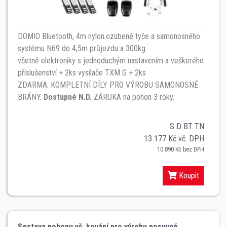
DOMIO Bluetooth, 4m nylon.ozubené tyče a samonosného
systému N69 do 4,5m průjezdu a 300kg
včetně elektroniky s jednoduchým nastavením a veškerého
příslušenství + 2ks vysílače TXM G + 2ks
ZDARMA. KOMPLETNÍ DÍLY PRO VÝROBU SAMONOSNÉ
BRÁNY.
Dostupné N.D.
ZÁRUKA na pohon 3 roky.
S D BT TN
13 177 Kč vč. DPH
10 890 Kč bez DPH
Koupit
Sestava pohonu vč. kování pro výrobu posuvné