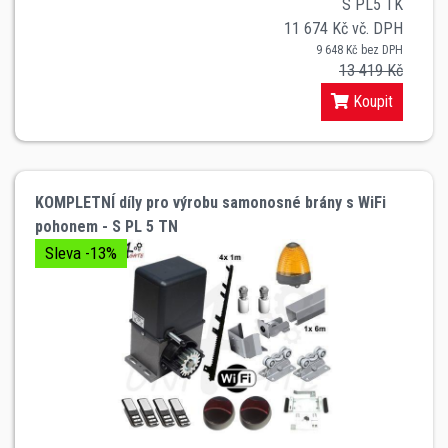
S PL5 TK
11 674 Kč vč. DPH
9 648 Kč bez DPH
13 419 Kč
Koupit
KOMPLETNÍ díly pro výrobu samonosné brány s WiFi
pohonem - S PL 5 TN
Sleva -13%