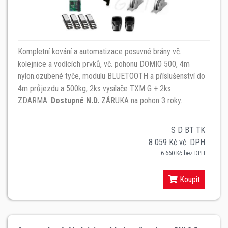
Kompletní kování a automatizace posuvné brány vč.
kolejnice a vodících prvků, vč. pohonu DOMIO 500, 4m
nylon.ozubené tyče, modulu BLUETOOTH a příslušenství do
4m průjezdu a 500kg, 2ks vysílače TXM G + 2ks
ZDARMA.
Dostupné N.D.
ZÁRUKA na pohon 3 roky.
S D BT TK
8 059 Kč vč. DPH
6 660 Kč bez DPH
Koupit