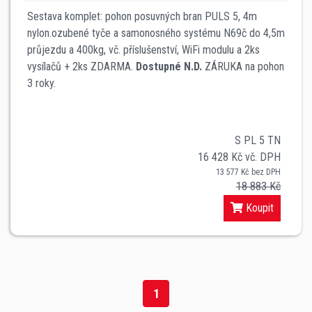
Sestava komplet: pohon posuvných bran PULS 5, 4m
nylon.ozubené tyče a samonosného systému N69č do 4,5m
průjezdu a 400kg, vč. příslušenství, WiFi modulu a 2ks
vysílačů + 2ks ZDARMA.
Dostupné N.D.
ZÁRUKA na pohon
3 roky.
S PL 5 TN
16 428 Kč vč. DPH
13 577 Kč bez DPH
18 883 Kč
Koupit
1