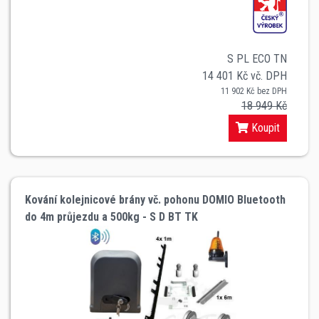
S PL ECO TN
14 401 Kč vč. DPH
11 902 Kč bez DPH
18 949 Kč
Koupit
Kování kolejnicové brány vč. pohonu DOMIO Bluetooth
do 4m průjezdu a 500kg - S D BT TK