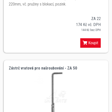
220mm, vč. pružiny s blokací, pozink.
ZA 22
174 Kč vč. DPH
144 Kč bez DPH
Koupit
Zástrč vratová pro našroubování - ZA 50