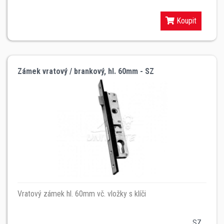
Koupit
Zámek vratový / brankový, hl. 60mm - SZ
Vratový zámek hl. 60mm vč. vložky s klíči
SZ