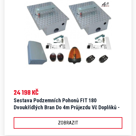
24 198 KČ
Sestava Podzemních Pohonů FIT 180
Dvoukřídlých Bran Do 4m Průjezdu Vč Doplňků -
S FIT 180
ZOBRAZIT