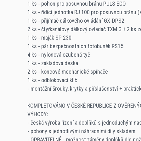
1 ks - pohon pro posuvnou bránu PULS ECO
Max. délka rámu
1 ks - řídící jednotka RJ 100 pro posuvnou bránu (
1 ks - přijímač dálkového ovládání GX-DPS2
4,5 m
2 ks - čtyřkanálový dálkový ovladač TXM G + 2 ks
1 ks - maják SP 230
Max. hmotnost rámu
1 ks - pár bezpečnostních fotobuněk RS15
400 kg
4 ks - nylonová ozubená tyč
1 ks - základová deska
2 ks - koncové mechanické spínače
Max. tlačná síla
1 ks - odblokovací klíč
500 N
- montážní šrouby, krytky a příslušenství + prakti
Provozní napětí motoru
KOMPLETOVÁNO V ČESKÉ REPUBLICE Z OVĚŘENÝC
VÝHODY:
230 V
- česká výroba řízení a doplňků s jednoduchým na
- pohony s jednotlivými náhradními díly skladem
Provozní teplota
- OPRAVITELNÉ - možnost záměny doplňků dle po