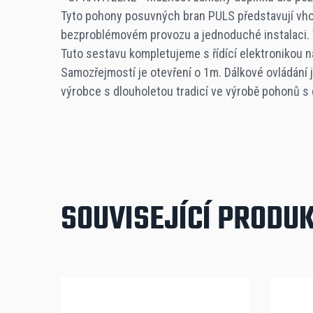
Tyto pohony posuvných bran PULS představují vho
-20/+70 °C
bezproblémovém provozu a jednoduché instalaci. Tě
Tuto sestavu kompletujeme s řídící elektronikou 
Stupeň krytí
Samozřejmostí je otevření o 1m. Dálkové ovládání
výrobce s dlouholetou tradicí ve výrobě pohonů s
IP 54
Vstupní napájení
230 V
SOUVISEJÍCÍ PRODU