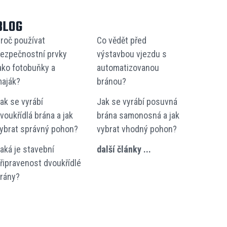
BLOG
roč používat
Co vědět před
ezpečnostní prvky
výstavbou vjezdu s
ako fotobuňky a
automatizovanou
aják?
bránou?
ak se vyrábí
Jak se vyrábí posuvná
voukřídlá brána a jak
brána samonosná a jak
ybrat správný pohon?
vybrat vhodný pohon?
aká je stavební
další články ...
řipravenost dvoukřídlé
rány?