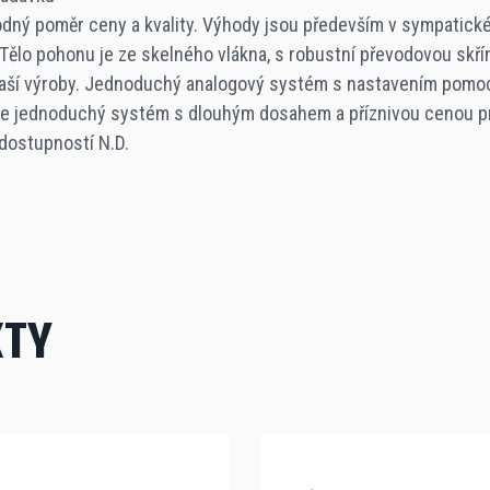
dný poměr ceny a kvality. Výhody jsou především v sympatic
lo pohonu je ze skelného vlákna, s robustní převodovou skříní
naší výroby. Jednoduchý analogový systém s nastavením pomocí
 je jednoduchý systém s dlouhým dosahem a příznivou cenou pro
 dostupností N.D.
KTY