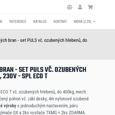
IE
REFERENCE
KATALOG
KONTAKT
MĚNA (CZK)
ch bran - set PULS vč. ozubených hřebenů, do
RAN - SET PULS VČ. OZUBENÝCH
 230V - SPL ECO T
ECO T vč. ozubených hřebenů, do 400kg, mech.
čený pohon vč. zákl.desky, 4m nylonové ozubené
é výroby
s jednoduchým nastavením, páru
řijímače GX a 2ks vysílače TXMG + 2ks ZDARMA.