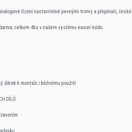
analogové řízení nastavitelné pevnými trimry a přepínači, české
 zdarma, celkem 4ks v našem systému easier kódu
cký dárek k montáži i běžnému použití
H DÍLŮ.
stavením
žadavku