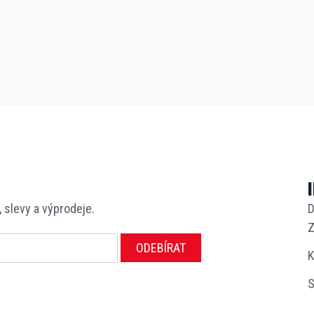
, slevy a výprodeje.
D
Z
ODEBÍRAT
K
S