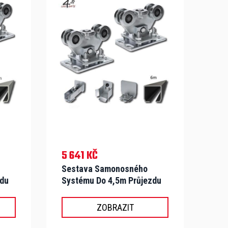
5 641 KČ
Sestava Samonosného
zdu
Systému Do 4,5m Průjezdu
A 200kg - S-N 69 C
ZOBRAZIT