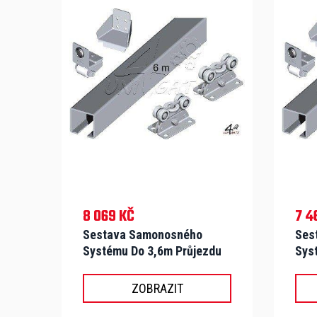
8 069 KČ
7 4
Sestava Samonosného
Ses
Systému Do 3,6m Průjezdu
Sys
A 180kg - S-N 50
A 18
ZOBRAZIT