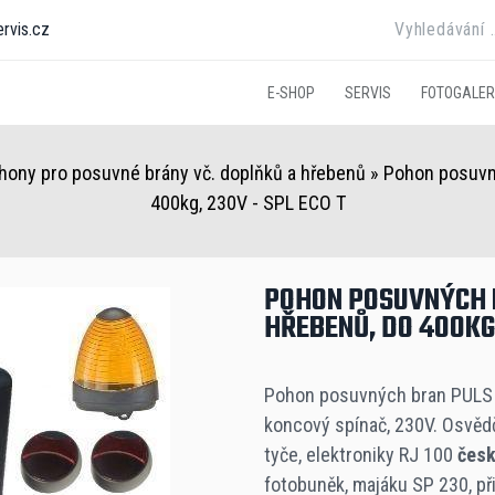
rvis.cz
E-SHOP
SERVIS
FOTOGALER
hony pro posuvné brány vč. doplňků a hřebenů
»
Pohon posuvný
400kg, 230V - SPL ECO T
POHON POSUVNÝCH B
HŘEBENŮ, DO 400KG,
Pohon posuvných bran PULS 
koncový spínač, 230V. Osvěd
tyče, elektroniky RJ 100
česk
fotobuněk, majáku SP 230, p