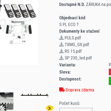
Dostupné N.D.
ZÁRUKA na poh
Objednací kód
S PL ECO T
Dokumenty ke stažení
PULS.pdf
TXMG_GX.pdf
RS 15.pdf
SP 230_led.pdf
Varianta:
P
Sleva:
Dostupnost:
Doprava zdarma
Počet kusů: