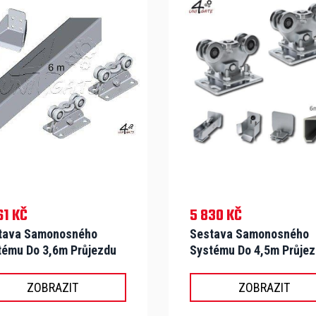
61 KČ
5 830 KČ
tava Samonosného
Sestava Samonosného
tému Do 3,6m Průjezdu
Systému Do 4,5m Průje
0kg - S-N 50 C
A 200kg - S-N 69 Zn
ZOBRAZIT
ZOBRAZIT