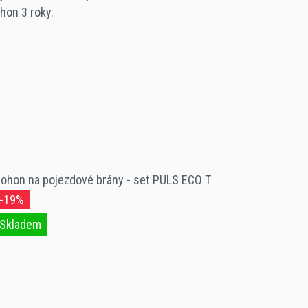
on 3 roky.
ohon na pojezdové brány - set PULS ECO T
-19%
Skladem