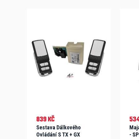
839 KČ
534
Sestava Dálkového
Maj
Ovládání S TX + GX
- SP