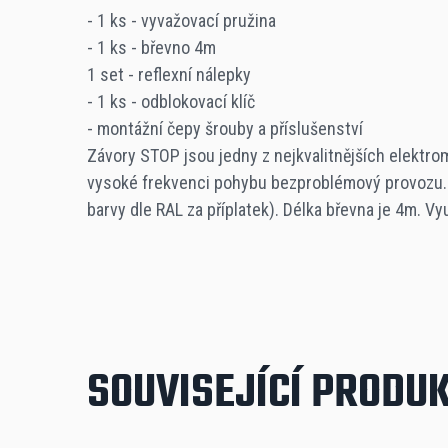
- 1 ks - vyvažovací pružina
- 1 ks - břevno 4m
Provozní teplota
1 set - reflexní nálepky
-20/+60 °C
- 1 ks - odblokovací klíč
- montážní čepy šrouby a příslušenství
Závory STOP jsou jedny z nejkvalitnějších elektro
Max. příkon
vysoké frekvenci pohybu bezproblémový provozu. 
350 W
barvy dle RAL za příplatek). Délka břevna je 4m. V
Stupeň krytí
IP 44
Vstupní napájení
SOUVISEJÍCÍ PRODU
230 V