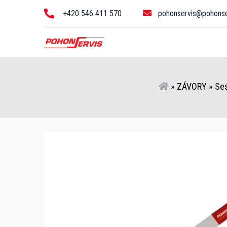
+420 546 411 570
pohonservis@pohonse
»
ZÁVORY
»
Se