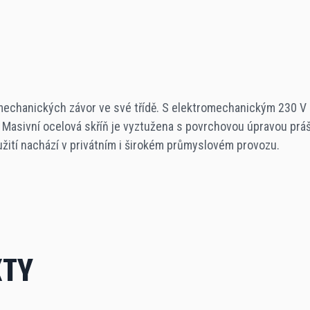
mechanických závor ve své třídě. S elektromechanickým 230 V p
Masivní ocelová skříň je vyztužena s povrchovou úpravou prá
yužití nachází v privátním i širokém průmyslovém provozu.
KTY