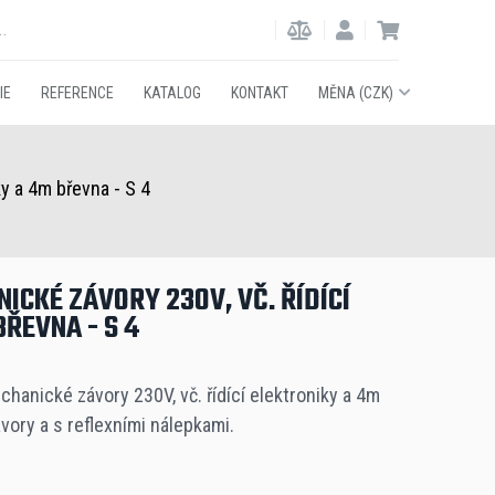
IE
REFERENCE
KATALOG
KONTAKT
MĚNA (CZK)
ky a 4m břevna - S 4
ICKÉ ZÁVORY 230V, VČ. ŘÍDÍCÍ
ŘEVNA - S 4
hanické závory 230V, vč. řídící elektroniky a 4m
vory a s reflexními nálepkami.