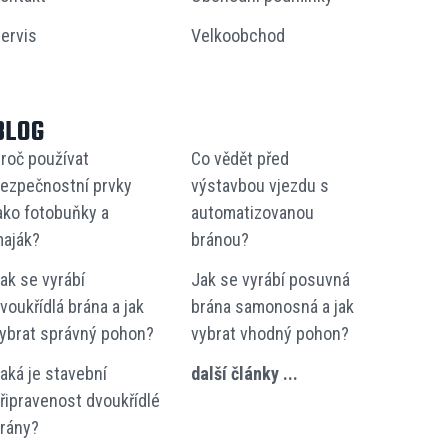
ervis
Velkoobchod
BLOG
roč používat
Co vědět před
ezpečnostní prvky
výstavbou vjezdu s
ako fotobuňky a
automatizovanou
aják?
bránou?
ak se vyrábí
Jak se vyrábí posuvná
voukřídlá brána a jak
brána samonosná a jak
ybrat správný pohon?
vybrat vhodný pohon?
aká je stavební
další články ...
řipravenost dvoukřídlé
rány?