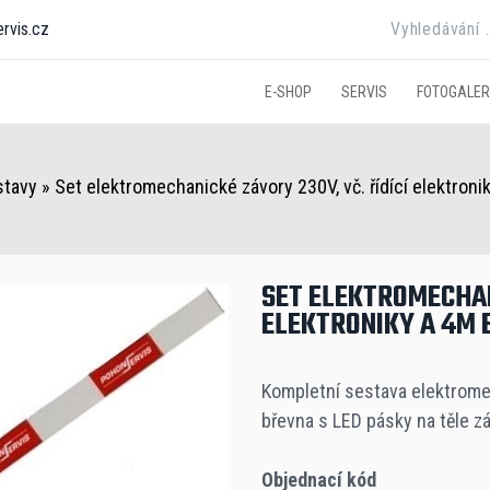
rvis.cz
E-SHOP
SERVIS
FOTOGALER
stavy
»
Set elektromechanické závory 230V, vč. řídící elektroni
SET ELEKTROMECHAN
ELEKTRONIKY A 4M B
Kompletní sestava elektromec
břevna s LED pásky na těle zá
Objednací kód