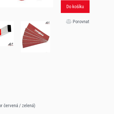
Do košíku
Porovnat
or červená / zelená)