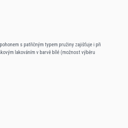
ohonem s patřičným typem pružiny zajišťuje i při
škovým lakováním v barvě bílé (možnost výběru