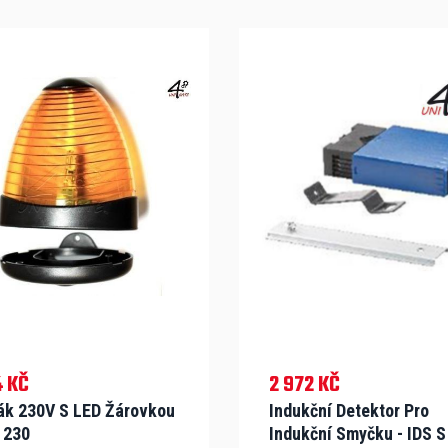
 KČ
2 972 KČ
ák 230V S LED Žárovkou
Indukční Detektor Pro
 230
Indukční Smyčku - IDS S