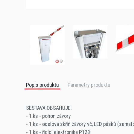
Popis produktu
Parametry produktu
SESTAVA OBSAHUJE:
- 1 ks - pohon závory
Provozní napětí motoru
- 1 ks - ocelová skříň závory vč, LED pásků (semaf
- 1 ks - řídící elektronika P123
230 V