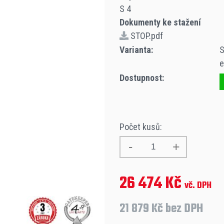
S 4
Dokumenty ke stažení
STOP.pdf
Varianta:
S
e
Dostupnost:
Počet kusů:
26 474 Kč
vč. DPH
21 879 Kč bez DPH