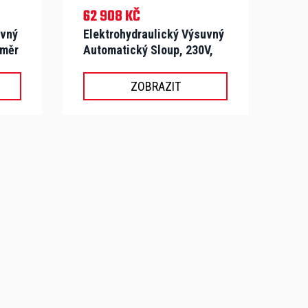
62 908 KČ
uvný
Elektrohydraulický Výsuvný
ůměr
Automatický Sloup, 230V,
Průměr 100mm, Výsuv
800mm - CORAL 1080
ZOBRAZIT