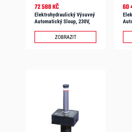
72 588 KČ
60 
Elektrohydraulický Výsuvný
Ele
Automatický Sloup, 230V,
Aut
Průměr 200mm, Výsuv
Prů
800mm - VIGILO 2280
500
ZOBRAZIT