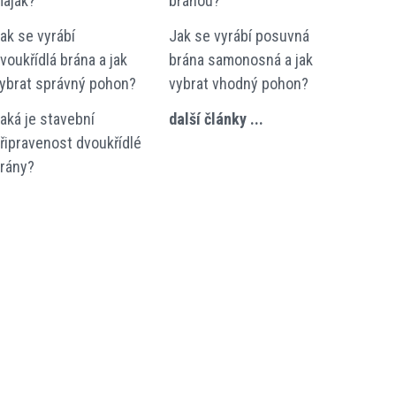
aják?
bránou?
ak se vyrábí
Jak se vyrábí posuvná
voukřídlá brána a jak
brána samonosná a jak
ybrat správný pohon?
vybrat vhodný pohon?
aká je stavební
další články ...
řipravenost dvoukřídlé
rány?