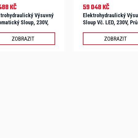
488 KČ
59 048 KČ
ktrohydraulický Výsuvný
Elektrohydraulický Výs
omatický Sloup, 230V,
Sloup Vč. LED, 230V, Pr
měr 200mm, Výsuv
230mm, Výsuv 600mm -
mm - VIGILO 2250
MOLE
ZOBRAZIT
ZOBRAZIT