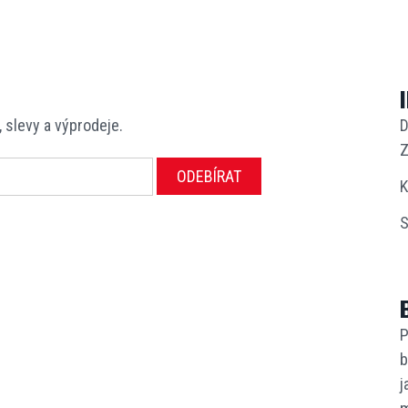
, slevy a výprodeje.
D
Z
ODEBÍRAT
K
S
P
b
j