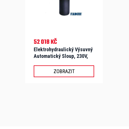
52 018 KČ
Elektrohydraulický Výsuvný
Automatický Sloup, 230V,
Průměr 100mm, Výsuv
500mm - CORAL 1050
ZOBRAZIT