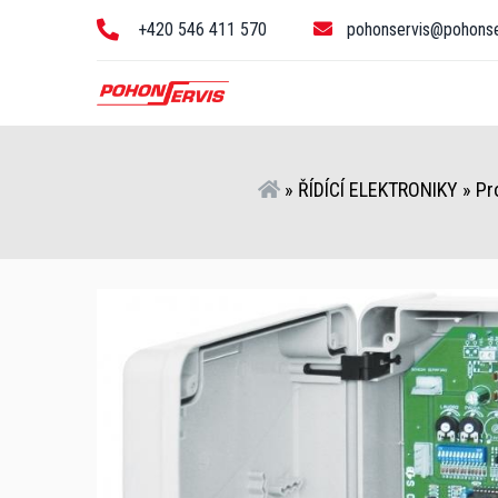
+420 546 411 570
pohonservis@pohonse
»
ŘÍDÍCÍ ELEKTRONIKY
»
Pr