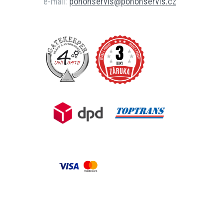
e-mail:
pohonservis@pohonservis.cz