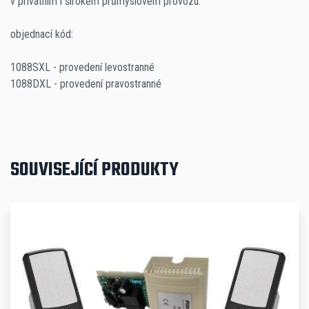
v privátním i širokém průmyslovém provozu.
Provozní teplota
-25/+80 °C
objednací kód:
1088SXL - provedení levostranné
Max. příkon
1088DXL - provedení pravostranné
350 W
Stupeň krytí
SOUVISEJÍCÍ PRODUKTY
IP 67
Vstupní napájení
230 V