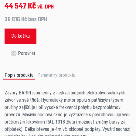
44 547 Kč
vč. DPH
36 816 Kč bez DPH
Do košíku
Porovnat
Popis produktu
Parametry produktu
Závory BARRI jsou jedny z nejkvalitnějších elektrohydraulických
závor ve své třídě. Hydraulický motor spolu s patřičným typem
Provozní napětí motoru
pružiny zajišťuje i při vysoké frekvenci pohybu bezproblémov
provozu. Masivní ocelová skříň je vyztužena s povrchovou úpravou
230 V
práškovým lakováním RAL 1018 žlutá (možnost změny barvy za
příplatek). Délka břevna je 4m vč. sklopné podpěry. Využití nachází